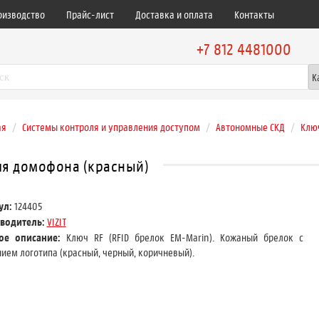
оизводство
Прайс-лист
Доставка и оплата
Контакты
+7 812 4481000
ая
Системы контроля и управления доступом
Автономные СКД
Ключ
для домофона (красный)
ул:
124405
водитель:
VIZIT
кое описание:
Ключ RF (RFID брелок EM-Marin). Кожаный брелок с
ием логотипа (красный, черный, коричневый).