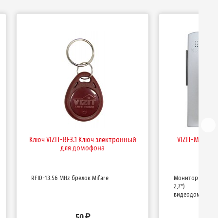
Ключ VIZIT-RF3.1 Ключ электронный
VIZIT-M428С
для домофона
изо
RFID-13.56 MHz брелок Mifare
Монитор цветно
2,7") для м
видеодомофона.
50
5
₽