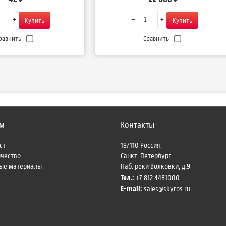
равнить
Сравнить
м
Контакты
ст
197110
Россия,
ичество
Санкт-Петербург
ые материалы
Наб. реки Волковки, д.9
Тел.:
+7 812 4481000
E-mail:
sales@skyros.ru