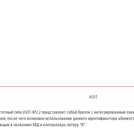
VIZIT
стотный типа VIZIT-RF2.2 представляет собой брелок с интегрированным 
чей, после чего возможно использование данного идентификатора абоненто
еющих в названиях БВД и контроллера литеру "R".