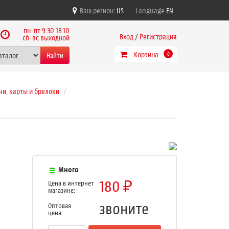
Ваш регион:
US
Language
EN
пн-пт 9.30 18.10
Вход
/
Регистрация
сб-вс выходной
Корзина
Найти
0
и, карты и брелоки
Много
180
Цена в интернет
₽
магазине:
звоните
Оптовая
цена: