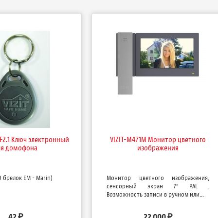
RF2.1 Ключ электронный
VIZIT-M471M Монитор цветного
ля домофона
изображения
D брелок EM - Маrin)
Монитор цветного изображения,
сенсорный экран 7" PAL .
Возможность записи в ручном или...
42
22 000
₽
₽