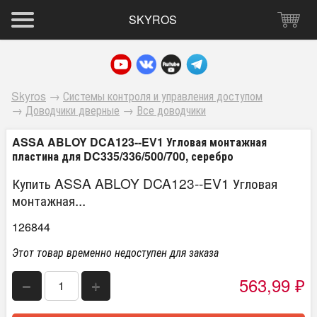
SKYROS
Skyros
→
Системы контроля и управления доступом
→
Доводчики дверные
→
Все доводчики
ASSA ABLOY DCA123--EV1 Угловая монтажная
пластина для DC335/336/500/700, серебро
Купить ASSA ABLOY DCA123--EV1 Угловая
монтажная...
126844
Этот товар временно недоступен для заказа
563,99
−
+
₽