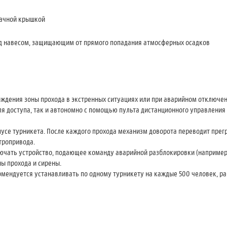
рачной крышкой
од навесом, защищающим от прямого попадания атмосферных осадков
ождения зоны прохода в экстренных ситуациях или при аварийном отключе
я доступа, так и автономно с помощью пульта дистанционного управления
пусе турникета. После каждого прохода механизм доворота переводит пре
тропривода.
лючать устройство, подающее команду аварийной разблокировки (например,
ы прохода и сирены.
мендуется устанавливать по одному турникету на каждые 500 человек, ра