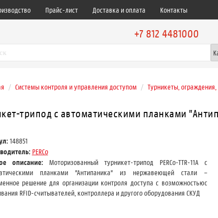
оизводство
Прайс-лист
Доставка и оплата
Контакты
+7 812 4481000
ая
Системы контроля и управления доступом
Турникеты, ограждения
икет-трипод с автоматическими планками "Анти
ул:
148851
водитель:
PERCo
кое описание:
Моторизованный турникет-трипод PERCo-TTR-11А с
матическими планками "Антипаника" из нержавеющей стали –
менное решение для организации контроля доступа с возможностьюс
вания RFID-считывателей, контроллера и другого оборудования СКУД