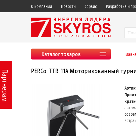
О компании
Новости
Сервис
Разработка и пр
Каталог товаров
Главн
PERCo-TTR-11А Моторизованный турн
Партнерам
Артик
Произ
Крат
авто
совре
встраи