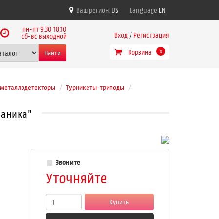
Ваш регион:
US
Language
EN
пн-пт 9.30 18.10
Вход
/
Регистрация
сб-вс выходной
Корзина
Найти
0
, металлодетекторы
Турникеты-триподы
паника"
Звоните
Уточняйте