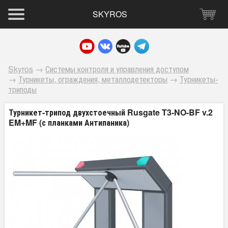
SKYROS
Skyros
→
Системы контроля и управления доступом
→
Турникеты, ограждения, металлодетекторы
→
Турникеты-
триподы
Турникет-трипод двухстоечный Rusgate T3-NO-BF v.2
EM+MF (с планками Антипаника)