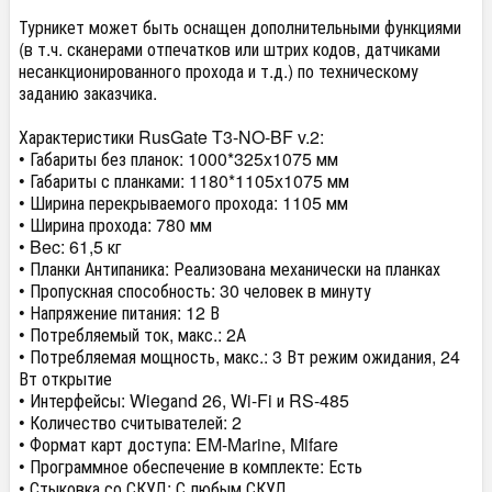
Турникет может быть оснащен дополнительными функциями
(в т.ч. сканерами отпечатков или штрих кодов, датчиками
несанкционированного прохода и т.д.) по техническому
заданию заказчика.
Характеристики RusGate T3-NO-BF v.2:
• Габариты без планок: 1000*325x1075 мм
• Габариты с планками: 1180*1105x1075 мм
• Ширина перекрываемого прохода: 1105 мм
• Ширина прохода: 780 мм
• Bec: 61,5 кг
• Планки Антипаника: Реализована механически на планках
• Пропускная способность: 30 человек в минуту
• Напряжение питания: 12 В
• Потребляемый ток, макс.: 2А
• Потребляемая мощность, макс.: 3 Вт режим ожидания, 24
Вт открытие
• Интерфейсы: Wiegаnd 26, Wi-Fi и RS-485
• Количество считывателей: 2
• Формат карт доступа: EM-Marine, Mifare
• Программное обеспечение в комплекте: Есть
• Стыковка со СКУД: С любым СКУД