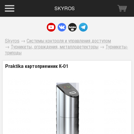
SKYROS
Skyros
→
Системы контроля и управления доступом
→
Турникеты, ограждения, металлодетекторы
→
Турникеты-
триподы
Praktika картоприемник К-01