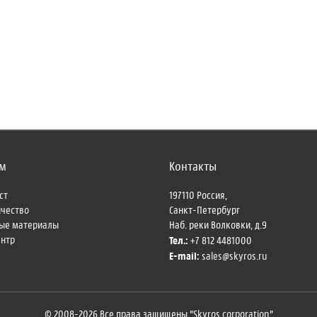
м
Контакты
ст
197110
Россия,
ичество
Санкт-Петербург
ые материалы
Наб. реки Волковки, д.9
Тел.:
ентр
+7 812 4481000
E-mail:
sales@skyros.ru
© 2008-2026 Все права защищены "Skyros corporation"