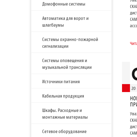
Домофонные системы
СКА
дис
Автоматика для ворот и
CAM
шлагбаумы
асс
Системы охранно-пожарной
Чит
сигнализации
Системы оповещения и
музыкальной трансляции
Источники питания
20
Кабельная продукция
НО
ПР
Шкафы. Расходные и
Ува
монтажные материалы
СКА
дис
Сетевое оборудование
САМ