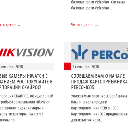
безопасности VideoNet. Система
безопасности VideoNet...
ать далее →
Читать далее →
сентября 2018
7 сентября 2018
ВЫЕ КАМЕРЫ HIWATCH С
СООБЩАЕМ ВАМ О НАЧАЛЕ
ТАНИЕМ POC ПОКУПАЙТЕ В
ПРОДАЖ КАРТОПРИЕМНИКА
РПОРАЦИИ СКАЙРОС!
PERCO-IC05
порация СКАЙРОС, официальный
Уважаемые партнеры. Сообщаем
трибьютор компании Hikvision,
Вам о начале продаж
дставляет видеокамеры и
картоприемника PERCo-IC05.
еорегистраторы HiWatch с
Картоприемник IC05 предназначе
анием по...
для изъятия карт...